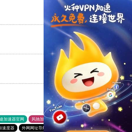
支持
[0]
反对
[0]
支持
[0]
反对
[0]
支持
[0]
反对
[0]
途加速器官网
风驰加速器
旋风加速器
加速度器
外网网址导航
软件中心
雷霆加速
狂飙加速器