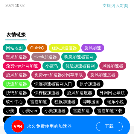
2024-10-02
支持
[0]
反对
[0]
友情链接
网站地图
QuickQ
旋风加速度器
旋风加速
坚果加速器
tiktok加速器
狗急加速器官网
免费vqn外网加速
小蓝鸟
优途加速器官网
风驰加速器
旋风加速器
免费vps加速器外网苹果版
旋风加速度器
快连加速器
快连加速器官网入口
原子加速器
快鸭加速器
快柠檬加速器
旋风加速度器
外网网址导航
软件中心
雷霆加速
狂飙加速器
哔咔漫画
瑞乐小说
小美
小美vpn
小美加速器
雷霆加速
雷霆加速下载
海鸥加速度
海鸥加速器下载
雷霆加速版ins
永久免费使用的加速器
下载