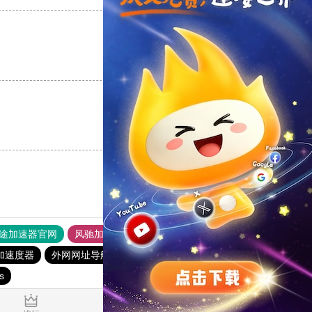
支持
[0]
反对
[0]
支持
[0]
反对
[0]
途加速器官网
风驰加速器
旋风加速器
加速度器
外网网址导航
软件中心
雷霆加速
狂飙加速器
s